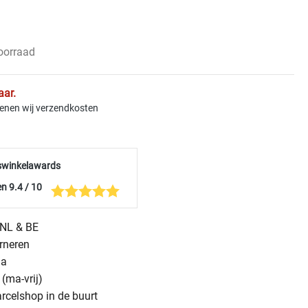
voorraad
aar.
kenen wij verzendkosten
swinkelawards
n 9.4 / 10
n NL & BE
urneren
na
(ma-vrij)
arcelshop in de buurt