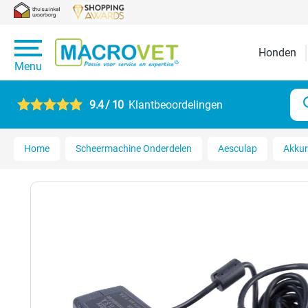
Honden
Menu
9.4 / 10
Klantbeoordelingen
Home
Scheermachine Onderdelen
Aesculap
Akku