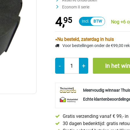
Reserve onderdelen
Econom II serie
4,
95
Nog +6 o
Nu besteld, zaterdag in huis
Voor bestellingen onder de €99,00 re
-
+
In het wi
Meervoudig winnaar Thui
Echte klantenbeoordelinge
Gratis verzending vanaf € 99,- i
30 dagen bedenktijd: gratis reto