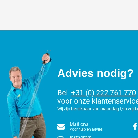
Advies nodig?
Bel
+31 (0) 222 761 770
voor onze klantenservic
Wij zijn bereikbaar van maandag t/m vrijda
Mail ons
Voor hulp en advies
Instagram