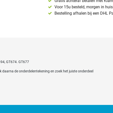
Gratis achteraf betalen met Klar
Voor 15u besteld, morgen in huis 
Bestelling afhalen bij een DHL P
T494, GT674. GT677
jk daarna de onderdelentekening en zoek het juiste onderdeel