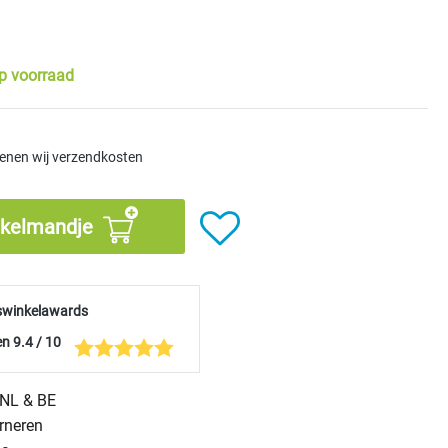
p voorraad
kenen wij verzendkosten
nkelmandje
swinkelawards
n 9.4 / 10
n NL & BE
urneren