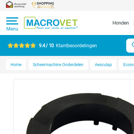
Honden
Menu
9.4 / 10
Klantbeoordelingen
Home
Scheermachine Onderdelen
Aesculap
Econo