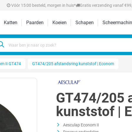
Vóór 15:00 besteld, morgen in huis*
Gratis verzending vanaf €99,
Katten
Paarden
Koeien
Schapen
Scheermachin
m II GT474
GT474/205 afstandsring kunststof | Econom
GT474/205 a
kunststof |
Aesculap Econom II