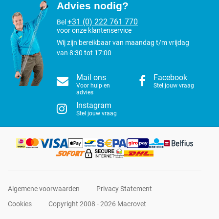
Advies nodig?
+31 (0) 222 761 770
Bel
voor onze klantenservice
Wij zijn bereikbaar van maandag t/m vrijdag
van 8:30 tot 17:00
Mail ons
Facebook
Voor hulp en
Stel jouw vraag
advies
Instagram
Stel jouw vraag
Algemene voorwaarden
Privacy Statement
Cookies
Copyright 2008 - 2026 Macrovet