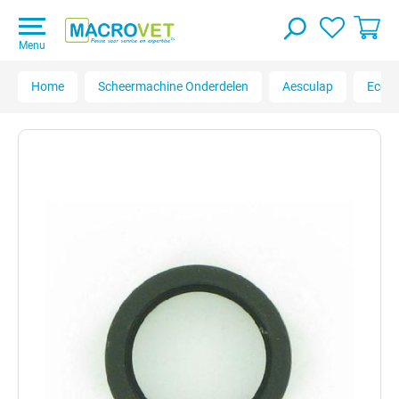
Menu
Home
Scheermachine Onderdelen
Aesculap
Econo