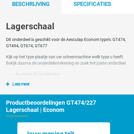
BESCHRIJVING
SPECIFICATIES
Lagerschaal
Dit onderdeel is geschikt voor de Aesculap Econom type's: GT474,
GT494, GT674, GT677
Kijk op het type plaatje van uw scheermachine welk type u heeft.
Bekijk daarna de onderdelentekening en zoek het juiste onderdeel
Nummer 20 op tekening
Lees meer
Productbeoordelingen GT474/227
Lagerschaal | Econom
Jouw mening telt