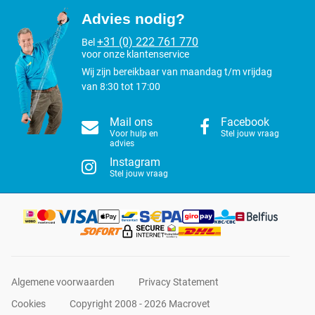
Advies nodig?
+31 (0) 222 761 770
Bel
voor onze klantenservice
Wij zijn bereikbaar van maandag t/m vrijdag
van 8:30 tot 17:00
Mail ons
Facebook
Voor hulp en
Stel jouw vraag
advies
Instagram
Stel jouw vraag
Algemene voorwaarden
Privacy Statement
Cookies
Copyright 2008 - 2026 Macrovet