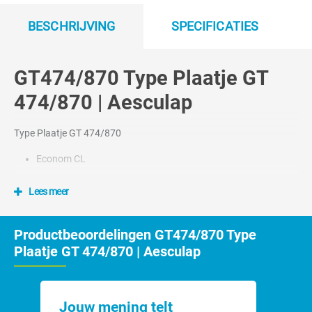
BESCHRIJVING
SPECIFICATIES
GT474/870 Type Plaatje GT
474/870 | Aesculap
Type Plaatje GT 474/870
Econom CL
Lees meer
Productbeoordelingen GT474/870 Type
Plaatje GT 474/870 | Aesculap
Jouw mening telt