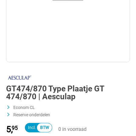
GT474/870 Type Plaatje GT
474/870 | Aesculap
Econom CL
Reserve onderdelen
5,
95
0 in voorraad