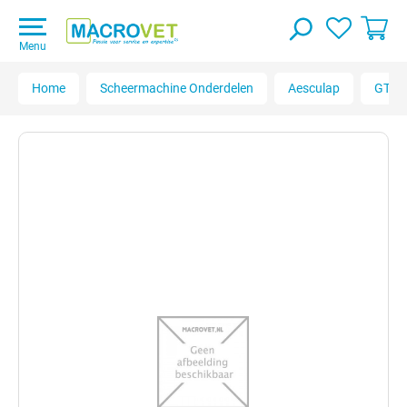
Menu
Home
Scheermachine Onderdelen
Aesculap
GT474