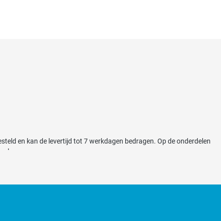
esteld en kan de levertijd tot 7 werkdagen bedragen. Op de onderdelen
erd.
eparatie of onderhoudsbeurt door ons te laten uitvoeren duurt