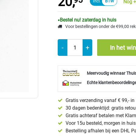
20,
95
Nog +
Bestel nu! zaterdag in huis
Voor bestellingen onder de €99,00 re
-
+
In het wi
Meervoudig winnaar Thui
Echte klantenbeoordelinge
Gratis verzending vanaf € 99,- i
30 dagen bedenktijd: gratis reto
Gratis achteraf betalen met Klar
Voor 15u besteld, morgen in huis 
Bestelling afhalen bij een DHL P