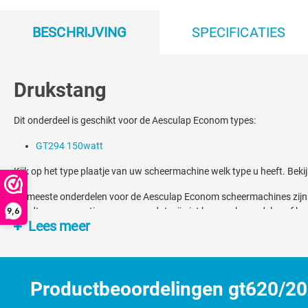
BESCHRIJVING
SPECIFICATIES
Drukstang
Dit onderdeel is geschikt voor de Aesculap Econom types:
GT294 150watt
Kijk op het type plaatje van uw scheermachine welk type u heeft. Beki
De meeste onderdelen voor de Aesculap Econom scheermachines zijn bij
9,6
wordt geen garantie gegeven omdat wij niet kunnen beoordelen of kun
Lees meer
Ziet u het zelf niet zitten om de machine te repareren dan kunt u dit 
gemiddeld 5 tot 7 werkdagen. De kosten kunnen wij helaas niet van te
Productbeoordelingen gt620/20