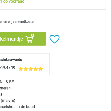
1 op voorraad
kenen wij verzendkosten
nkelmandje
swinkelawards
n 9.4 / 10
n NL & BE
urneren
na
(ma-vrij)
arcelshop in de buurt