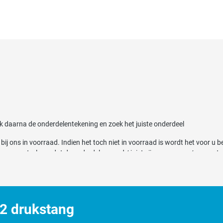
jk daarna de onderdelentekening en zoek het juiste onderdeel
 ons in voorraad. Indien het toch niet in voorraad is wordt het voor u b
nen controleren dat de onderdelen goed / juist zijn vervangen / gemonte
aan ons uitbesteden. U kunt hier ons
reparatieformulier downloaden
. Een r
 voren bepalen. Wij doen een prijsopgaaf vanaf 75 euro.
2 drukstang