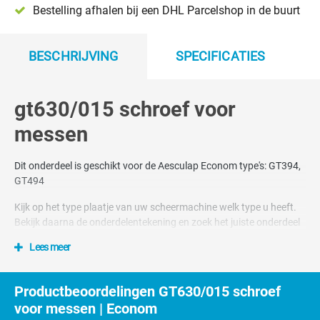
Bestelling afhalen bij een DHL Parcelshop in de buurt
BESCHRIJVING
SPECIFICATIES
gt630/015 schroef voor
messen
Dit onderdeel is geschikt voor de Aesculap Econom type's: GT394,
GT494
Kijk op het type plaatje van uw scheermachine welk type u heeft.
Bekijk daarna de onderdelentekening en zoek het juiste onderdeel
Lees meer
Nummer 33 en 36 op tekening
Dit onderdeel hoort bij schaap scheerkop GT369
Productbeoordelingen GT630/015 schroef
voor messen | Econom