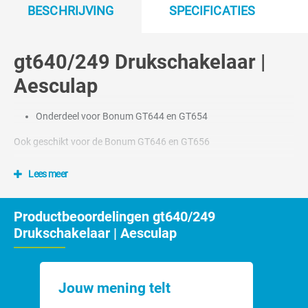
BESCHRIJVING
SPECIFICATIES
gt640/249 Drukschakelaar |
Aesculap
Onderdeel voor Bonum GT644 en GT654
Ook geschikt voor de Bonum GT646 en GT656
Lees meer
Productbeoordelingen gt640/249
Drukschakelaar | Aesculap
Jouw mening telt