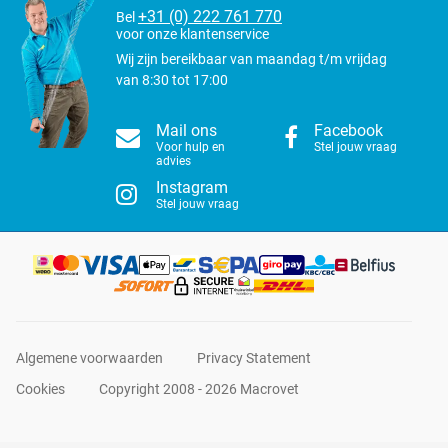
+31 (0) 222 761 770
Bel
voor onze klantenservice
Wij zijn bereikbaar van maandag t/m vrijdag
van 8:30 tot 17:00
Mail ons
Facebook
Voor hulp en
Stel jouw vraag
advies
Instagram
Stel jouw vraag
Algemene voorwaarden
Privacy Statement
Cookies
Copyright 2008 - 2026 Macrovet