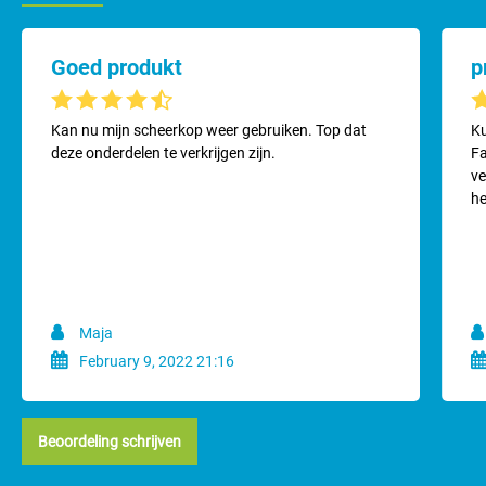
Goed produkt
Gemiddelde waardering van 4.1 van 5 sterren
Ge
Kan nu mijn scheerkop weer gebruiken. Top dat
Ku
deze onderdelen te verkrijgen zijn.
Fa
ve
he
Maja
February 9, 2022 21:16
Beoordeling schrijven