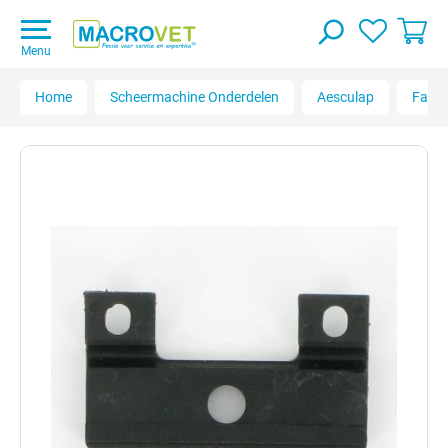
Menu
Home
Scheermachine Onderdelen
Aesculap
Favo