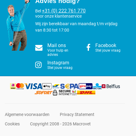
Advies nodig?
+31 (0) 222 761 770
Bel
voor onze klantenservice
Wij zijn bereikbaar van maandag t/m vrijdag
van 8:30 tot 17:00
Mail ons
Facebook
Voor hulp en
Stel jouw vraag
advies
Instagram
Stel jouw vraag
Algemene voorwaarden
Privacy Statement
Cookies
Copyright 2008 - 2026 Macrovet