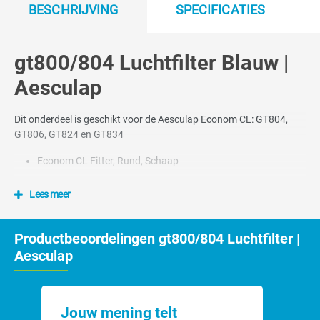
BESCHRIJVING
SPECIFICATIES
gt800/804 Luchtfilter Blauw |
Aesculap
Dit onderdeel is geschikt voor de Aesculap Econom CL: GT804,
GT806, GT824 en GT834
Econom CL Fitter, Rund, Schaap
Lees meer
Productbeoordelingen gt800/804 Luchtfilter |
Aesculap
Jouw mening telt