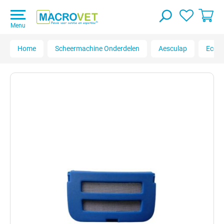
Menu
Home
Scheermachine Onderdelen
Aesculap
Econ