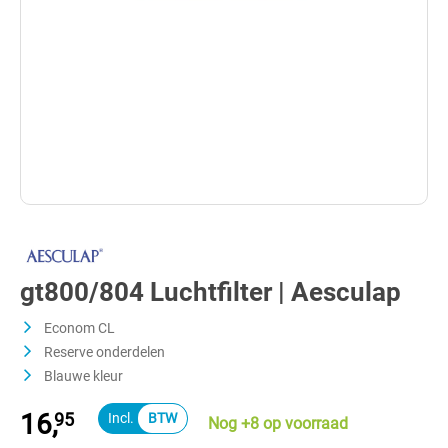
gt800/804 Luchtfilter | Aesculap
Econom CL
Reserve onderdelen
Blauwe kleur
16,
95
Nog +8 op voorraad