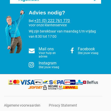
Advies nodig?
+31 (0) 222 761 770
Bel
voor onze klantenservice
Wij zijn bereikbaar van maandag t/m vrijdag
van 8:30 tot 17:00
Mail ons
Facebook
Voor hulp en
Stel jouw vraag
advies
Instagram
Stel jouw vraag
Algemene voorwaarden
Privacy Statement