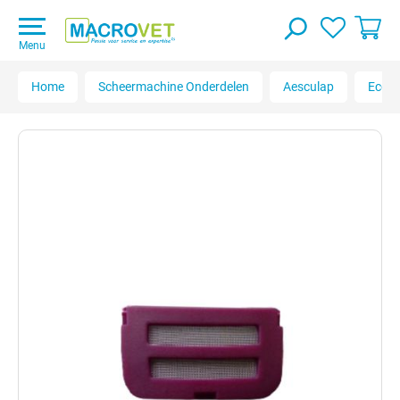
Menu
Home
Scheermachine Onderdelen
Aesculap
Econ