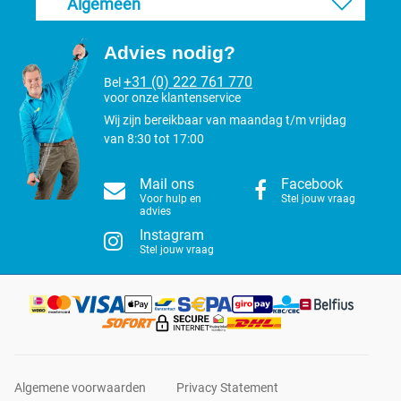
Algemeen
Advies nodig?
+31 (0) 222 761 770
Bel
voor onze klantenservice
Wij zijn bereikbaar van maandag t/m vrijdag
van 8:30 tot 17:00
Mail ons
Facebook
Voor hulp en
Stel jouw vraag
advies
Instagram
Stel jouw vraag
Algemene voorwaarden
Privacy Statement