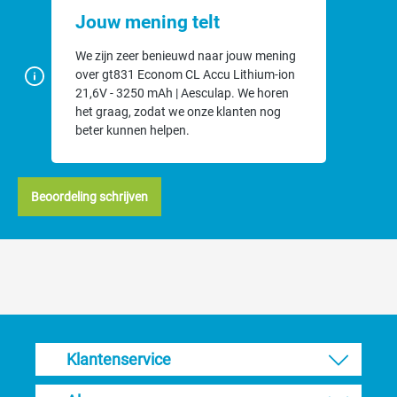
Sla de accu nooit op als deze geheel leeg of vol is. Dit
Jouw mening telt
beschadigd de accu.
Voor het opslaan van de accu dient de accu voor 40-50%
We zijn zeer benieuwd naar jouw mening
geladen te zijn (2-3 leds)
over gt831 Econom CL Accu Lithium-ion
Roestige, vuile of botte messen zorgen voor een te zware
21,6V - 3250 mAh | Aesculap. We horen
belasting van de accu, hierdoor is deze zeer snel leeg.
het graag, zodat we onze klanten nog
beter kunnen helpen.
Beoordeling schrijven
Klantenservice