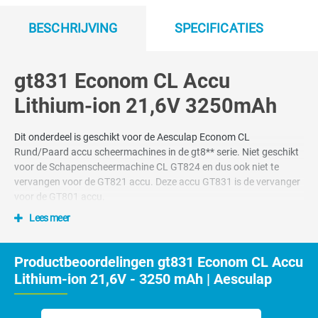
BESCHRIJVING
SPECIFICATIES
gt831 Econom CL Accu
Lithium-ion 21,6V 3250mAh
Dit onderdeel is geschikt voor de Aesculap Econom CL
Rund/Paard accu scheermachines in de gt8** serie. Niet geschikt
voor de Schapenscheermachine CL GT824 en dus ook niet te
vervangen voor de GT821 accu. Deze accu GT831 is de vervanger
voor de GT801 accu.
Lees meer
Tips voor het gebruik van deze Accu
Na circa 10x opladen is de accu pas op volledige sterkte.
Productbeoordelingen gt831 Econom CL Accu
Haal de accu niet halverwege uit het laadproces, dit verkort
Lithium-ion 21,6V - 3250 mAh | Aesculap
de levensduur van de accu.
Laad de accu op in een droge stofvrije ruimte
(kamertemperatuur)