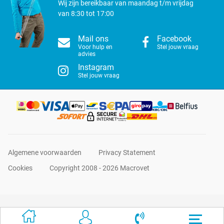
Wij zijn bereikbaar van maandag t/m vrijdag
van 8:30 tot 17:00
Mail ons
Facebook
Voor hulp en
Stel jouw vraag
advies
Instagram
Stel jouw vraag
Algemene voorwaarden
Privacy Statement
Cookies
Copyright 2008 - 2026 Macrovet