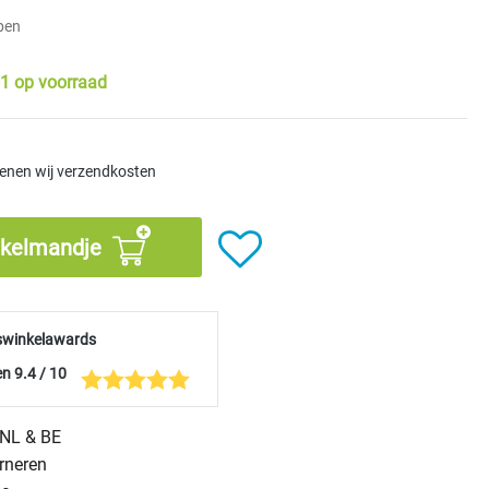
pen
1 op voorraad
kenen wij verzendkosten
nkelmandje
swinkelawards
n 9.4 / 10
n NL & BE
urneren