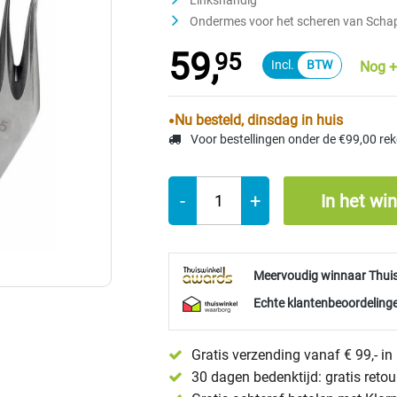
Linkshandig
Ondermes voor het scheren van Scha
59,
95
Nog +
Nu besteld, dinsdag in huis
Voor bestellingen onder de €99,00 re
-
+
In het wi
Meervoudig winnaar Thui
Echte klantenbeoordelinge
Gratis verzending vanaf € 99,- i
30 dagen bedenktijd: gratis reto