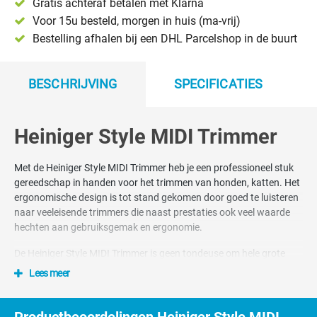
Gratis achteraf betalen met Klarna
Voor 15u besteld, morgen in huis (ma-vrij)
Bestelling afhalen bij een DHL Parcelshop in de buurt
BESCHRIJVING
SPECIFICATIES
Heiniger Style MIDI Trimmer
Met de Heiniger Style MIDI Trimmer heb je een professioneel stuk
gereedschap in handen voor het trimmen van honden, katten. Het
ergonomische design is tot stand gekomen door goed te luisteren
naar veeleisende trimmers die naast prestaties ook veel waarde
hechten aan gebruiksgemak en ergonomie.
De Heiniger Style MIDI Trimmer is geen tondeuse om hele grote
honden hele moeilijke en zware vachten te scheren. Daarvoor is hij
Lees meer
te klein en de messen te fijn. Het is wel een ideale minitondeuse
voor het trimwerk zoals de pootjes, oren, benen etc. Overal waar
een kleinere tondeuse met een smaller mes ideaal is. Maar deze
Productbeoordelingen Heiniger Style MIDI