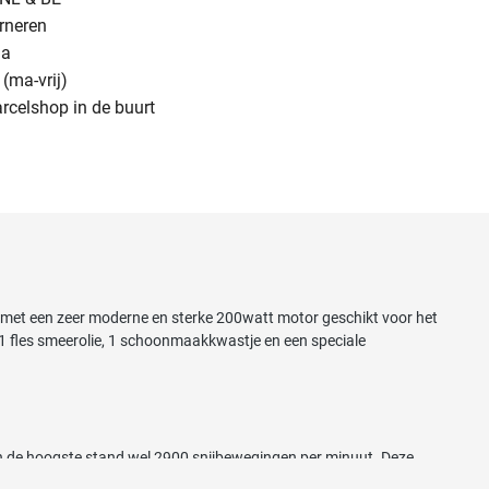
urneren
na
(ma-vrij)
arcelshop in de buurt
at met een zeer moderne en sterke 200watt motor geschikt voor het
1 fles smeerolie, 1 schoonmaakkwastje en een speciale
n de hoogste stand wel 2900 snijbewegingen per minuut. Deze
e markt gebracht met de kwaliteit en duurzaamheid van een Zwitsers