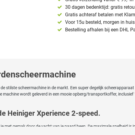
30 dagen bedenktijd: gratis reto
Gratis achteraf betalen met Klar
Voor 15u besteld, morgen in huis 
Bestelling afhalen bij een DHL P
ardenscheermachine
s de stilste scheermachine in de markt. Een super degelijk scheerappara
machine wordt geleverd in een mooie opberg/transportkoffer, inclusief 
de Heiniger Xperience 2-speed.
e met gemak door de vacht van je paard heen. De maximale snelheid is i
en. Kortom Heiniger heeft met zijn X-series weer een scheermachine op d