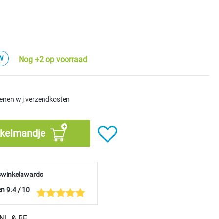
Nog +2 op voorraad
kenen wij verzendkosten
nkelmandje
swinkelawards
n 9.4 / 10
n NL & BE