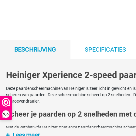
BESCHRIJVING
SPECIFICATIES
Heiniger Xperience 2-speed pa
Deze paardenscheermachine van Heiniger is zeer licht in gewicht en i
scheren van paarden. Deze scheermachine scheert op 2 snelheden. De 
schroevendraaier.
Scheer je paarden op 2 snelheden met 
9,6
Met de vernieuwde Heiniger Xperience paardenscheermachine scheer j
machine is zodoende krachtig genoeg voor zelfs de moeilijkste vacht
Lees meer