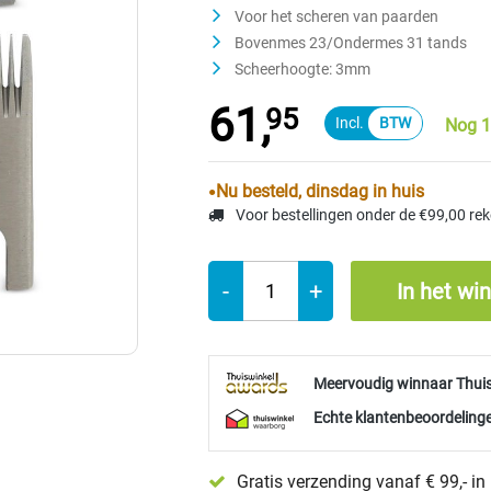
Voor het scheren van paarden
Bovenmes 23/Ondermes 31 tands
Scheerhoogte: 3mm
61,
95
Nog 1
Nu besteld, dinsdag in huis
Voor bestellingen onder de €99,00 re
-
+
In het wi
Meervoudig winnaar Thui
Echte klantenbeoordelinge
Gratis verzending vanaf € 99,- i