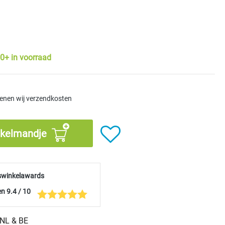
0+ in voorraad
kenen wij verzendkosten
nkelmandje
swinkelawards
n 9.4 / 10
n NL & BE