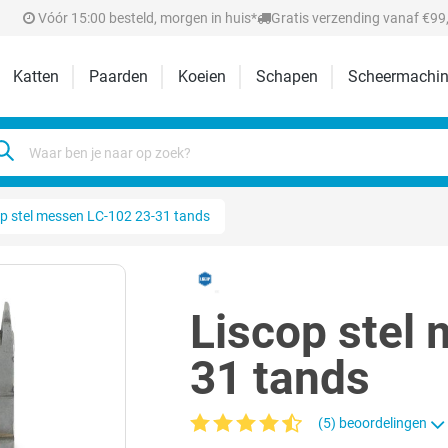
Vóór 15:00 besteld, morgen in huis*
Gratis verzending vanaf €99,
Katten
Paarden
Koeien
Schapen
Scheermachin
p stel messen LC-102 23-31 tands
Liscop stel
31 tands
(5) beoordelingen
Gemiddelde waardering van 4.2 van 5 ste