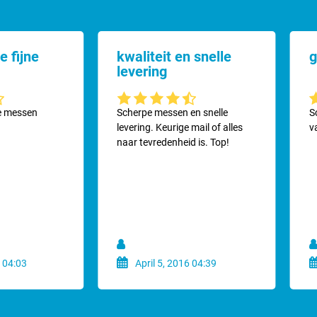
e fijne
kwaliteit en snelle
g
levering
ering van 4.2 van 5 sterren
Gemiddelde waardering van 4.2 van 5 sterren
G
ne messen
Scherpe messen en snelle
S
levering. Keurige mail of alles
v
naar tevredenheid is. Top!
 04:03
April 5, 2016 04:39