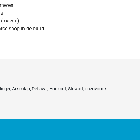
urneren
na
(ma-vrij)
arcelshop in de buurt
niger, Aesculap, DeLaval, Horizont, Stewart, enzovoorts.