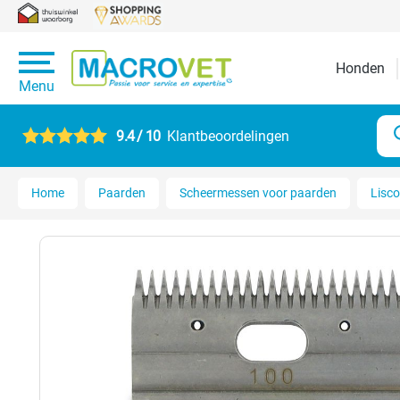
Honden
Menu
9.4 / 10
Klantbeoordelingen
Home
Paarden
Scheermessen voor paarden
Lisco