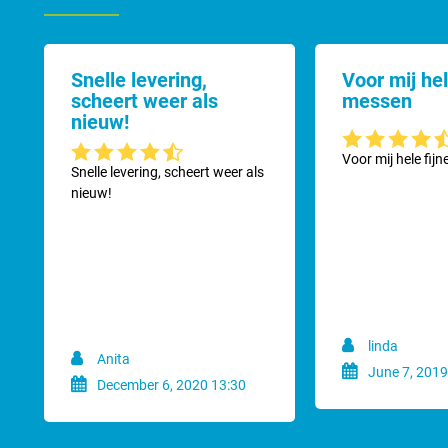
Snelle levering,
Voor mij hel
scheert weer als
messen
nieuw!
Gemiddelde waard
Voor mij hele fij
Gemiddelde waardering van 4.2 van 5 sterren
Snelle levering, scheert weer als
nieuw!
linda
Anita
June 7, 2019
December 6, 2020 13:30