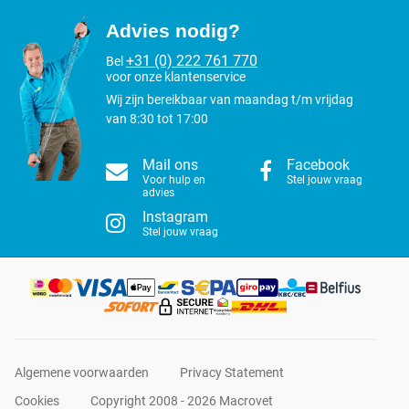
Advies nodig?
+31 (0) 222 761 770
Bel
voor onze klantenservice
Wij zijn bereikbaar van maandag t/m vrijdag
van 8:30 tot 17:00
Mail ons
Facebook
Voor hulp en
Stel jouw vraag
advies
Instagram
Stel jouw vraag
Algemene voorwaarden
Privacy Statement
Cookies
Copyright 2008 - 2026 Macrovet