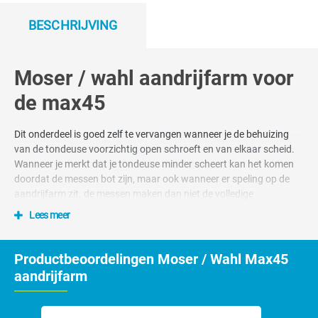
BESCHRIJVING
Moser / wahl aandrijfarm voor
de max45
Dit onderdeel is goed zelf te vervangen wanneer je de behuizing
van de tondeuse voorzichtig open schroeft en van elkaar scheid.
Wanneer je merkt dat je tondeuse minder scheert kan het komen
doordat de messen bot zijn, maar ook wanneer er speling op de
aandrijfarm zit. de messen maken dan niet de volledige
snijbeweging waardoor ze niet meer goed kunnen snijden.
Lees meer
Productbeoordelingen Moser / Wahl Max45
aandrijfarm