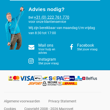
Advies nodig?
+31 (0) 222 761 770
Bel
voor onze klantenservice
Wij zijn bereikbaar van maandag t/m vrijdag
van 8:30 tot 17:00
Mail ons
Facebook
Voor hulp en
Stel jouw vraag
advies
Instagram
Stel jouw vraag
Algemene voorwaarden
Privacy Statement
Cookies
Copyright 2008 - 2026 Macrovet