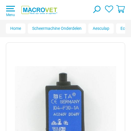
Menu
Home
Scheermachine Onderdelen
Aesculap
Econo