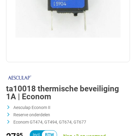
ta10018 thermische beveiliging
1A | Econom
Aesculap Econom II
Reserve onderdelen
Econom GT474, GT494, GT674, GT677
95