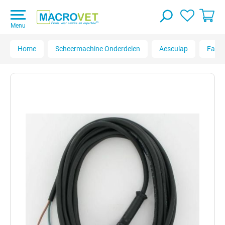
Menu
Home
Scheermachine Onderdelen
Aesculap
Favo