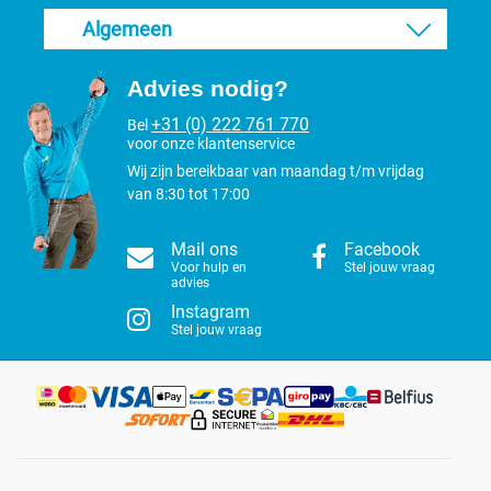
Algemeen
Advies nodig?
+31 (0) 222 761 770
Bel
voor onze klantenservice
Wij zijn bereikbaar van maandag t/m vrijdag
van 8:30 tot 17:00
Mail ons
Facebook
Voor hulp en
Stel jouw vraag
advies
Instagram
Stel jouw vraag