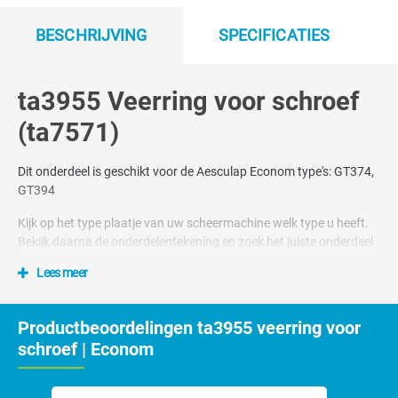
BESCHRIJVING
SPECIFICATIES
ta3955 Veerring voor schroef
(ta7571)
Dit onderdeel is geschikt voor de Aesculap Econom type's: GT374,
GT394
Kijk op het type plaatje van uw scheermachine welk type u heeft.
Bekijk daarna de onderdelentekening en zoek het juiste onderdeel
Lees meer
Nummer 6 op tekening
Productbeoordelingen ta3955 veerring voor
schroef | Econom