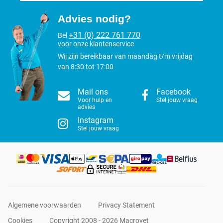
Advies nodig?
+31 (0) 222 761 770
Bel
voor onze klantenservice
Wij zijn bereikbaar van maandag t/m vrijdag
van 8:30 tot 17:00
Mail ons
Facebook
Voor hulp en
Stel jouw vraag
advies
Instagram
Stel jouw vraag
Algemene voorwaarden
Privacy Statement
Cookies
Copyright 2008 - 2026 Macrovet