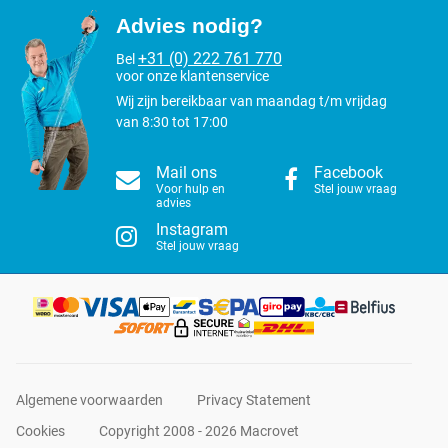
Advies nodig?
+31 (0) 222 761 770
Bel
voor onze klantenservice
Wij zijn bereikbaar van maandag t/m vrijdag
van 8:30 tot 17:00
Mail ons
Facebook
Voor hulp en
Stel jouw vraag
advies
Instagram
Stel jouw vraag
Algemene voorwaarden
Privacy Statement
Cookies
Copyright 2008 - 2026 Macrovet