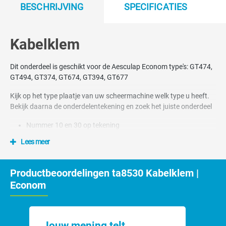
BESCHRIJVING
SPECIFICATIES
Kabelklem
Dit onderdeel is geschikt voor de Aesculap Econom type's: GT474,
GT494, GT374, GT674, GT394, GT677
Kijk op het type plaatje van uw scheermachine welk type u heeft.
Bekijk daarna de onderdelentekening en zoek het juiste onderdeel
Nummer 10 en 30 op tekening
Lees meer
Productbeoordelingen ta8530 Kabelklem |
Econom
Jouw mening telt