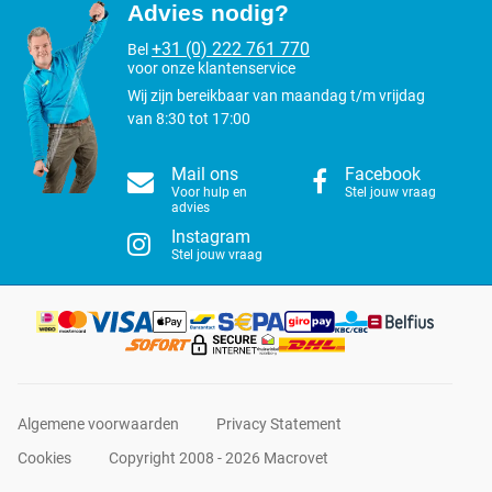
Advies nodig?
+31 (0) 222 761 770
Bel
voor onze klantenservice
Wij zijn bereikbaar van maandag t/m vrijdag
van 8:30 tot 17:00
Mail ons
Facebook
Voor hulp en
Stel jouw vraag
advies
Instagram
Stel jouw vraag
Algemene voorwaarden
Privacy Statement
Cookies
Copyright 2008 - 2026 Macrovet