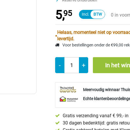
Reserve onderdelen
5,
95
0 in voor
Helaas, momenteel niet op voorraad
levertijd.
Voor bestellingen onder de €99,00 re
-
+
In het wi
Meervoudig winnaar Thui
Echte klantenbeoordelinge
Gratis verzending vanaf € 99,- i
30 dagen bedenktijd: gratis reto