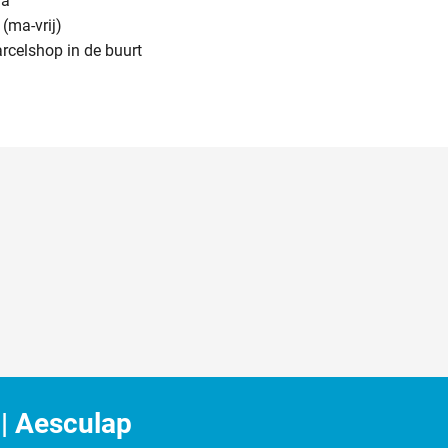
na
(ma-vrij)
arcelshop in de buurt
| Aesculap