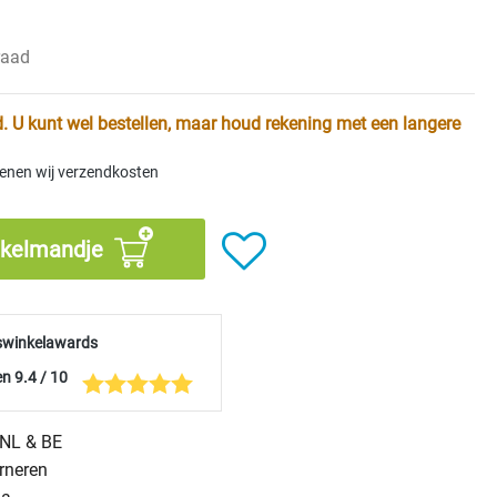
raad
. U kunt wel bestellen, maar houd rekening met een langere
kenen wij verzendkosten
nkelmandje
swinkelawards
n 9.4 / 10
n NL & BE
urneren