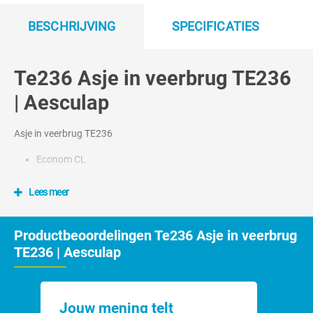
BESCHRIJVING
SPECIFICATIES
Te236 Asje in veerbrug TE236
| Aesculap
Asje in veerbrug TE236
Econom CL
Lees meer
Productbeoordelingen Te236 Asje in veerbrug
TE236 | Aesculap
Jouw mening telt