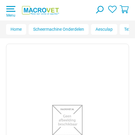
Menu
Home
Scheermachine Onderdelen
Aesculap
Te236