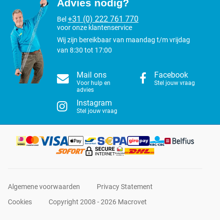
Advies nodig?
+31 (0) 222 761 770
Bel
voor onze klantenservice
Wij zijn bereikbaar van maandag t/m vrijdag
van 8:30 tot 17:00
Mail ons
Facebook
Voor hulp en
Stel jouw vraag
advies
Instagram
Stel jouw vraag
Algemene voorwaarden
Privacy Statement
Cookies
Copyright 2008 - 2026 Macrovet