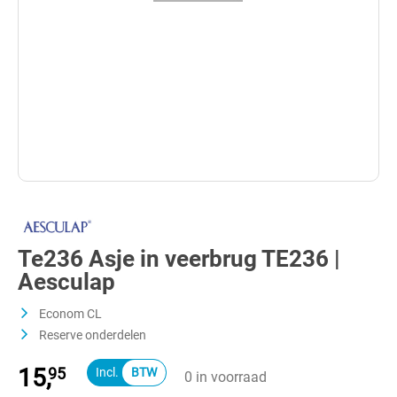
Te236 Asje in veerbrug TE236 |
Aesculap
Econom CL
Reserve onderdelen
15,
95
0 in voorraad