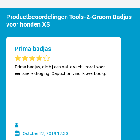
Licht gewicht
Hoog absorberend vermogen
Productbeoordelingen Tools-2-Groom Badjas
Droogt zeer snel.
voor honden XS
Voor de maatvoering kun je het best de ruglengte van je hond
aanhouden.
Prima badjas
Extra Small voor hondjes met ruglengte van ongeveer 30 cm.
Gemiddelde waardering van 4 van 5 sterren
Prima badjas, die bij een natte vacht zorgt voor
een snelle droging. Capuchon vind ik overbodig.
October 27, 2019 17:30