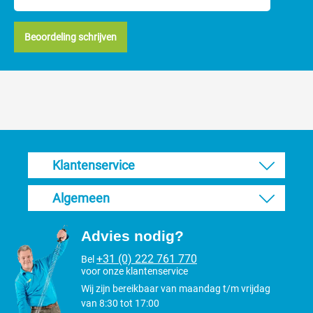
Beoordeling schrijven
Klantenservice
Algemeen
Advies nodig?
+31 (0) 222 761 770
Bel
voor onze klantenservice
Wij zijn bereikbaar van maandag t/m vrijdag
van 8:30 tot 17:00