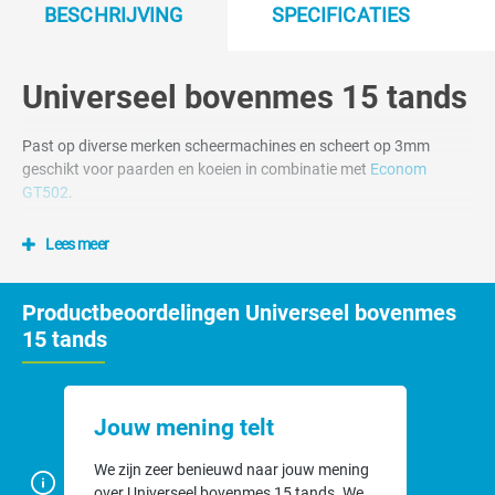
BESCHRIJVING
SPECIFICATIES
Universeel bovenmes 15 tands
Past op diverse merken scheermachines en scheert op 3mm
geschikt voor paarden en koeien in combinatie met
Econom
GT502
.
Lees meer
Productbeoordelingen Universeel bovenmes
15 tands
Jouw mening telt
We zijn zeer benieuwd naar jouw mening
over Universeel bovenmes 15 tands. We