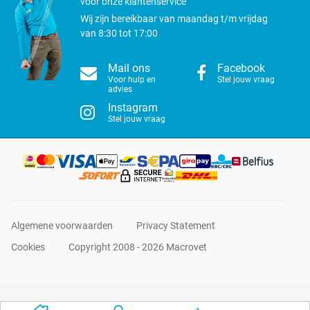
voor onze klantenservice
Wij zijn bereikbaar van maandag t/m vrijdag
van 8:30 tot 17:00
Mail ons
Facebook
Voor hulp en
Stel jouw vraag
advies
Instagram
Stel jouw vraag
Algemene voorwaarden
Privacy Statement
Cookies
Copyright 2008 - 2026 Macrovet