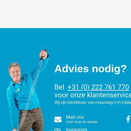
Advies nodig?
Bel
+31 (0) 222 761 770
voor onze klantenservic
Wij zijn bereikbaar van maandag t/m vrijda
Mail ons
Voor hulp en advies
Instagram