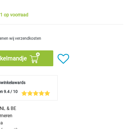
1 op voorraad
kenen wij verzendkosten
nkelmandje
swinkelawards
n 9.4 / 10
n NL & BE
urneren
na