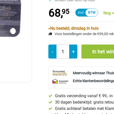
Scheert zeer dicht op huid
68,
95
Nog +
Nu besteld, dinsdag in huis
Voor bestellingen onder de €99,00 re
-
+
In het wi
Meervoudig winnaar Thui
Echte klantenbeoordelinge
Gratis verzending vanaf € 99,- i
30 dagen bedenktijd: gratis reto
Gratis achteraf betalen met Klar