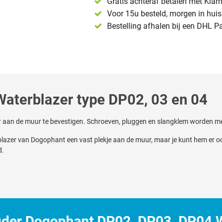
Gratis achteraf betalen met Klar
Voor 15u besteld, morgen in huis 
Bestelling afhalen bij een DHL P
aterblazer type DP02, 03 en 04
aan de muur te bevestigen. Schroeven, pluggen en slangklem worden m
zer van Dogophant een vast plekje aan de muur, maar je kunt hem er ook
d.
der Dogophant DP02, DP03, DP04 W