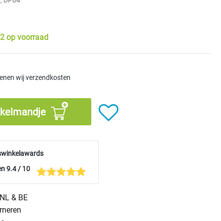
, DP04
2 op voorraad
kenen wij verzendkosten
nkelmandje
swinkelawards
n 9.4 / 10
n NL & BE
urneren