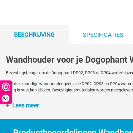
BESCHRIJVING
SPECIFICATIES
Wandhouder voor je Dogophant W
Bevestingsbeugel om de Dogophant DP02, DP03 of DP04 waterblazer 
Met deze handige wandhouder geef je de DP02, DP03 en DP04 waterbla
slang in vast kan klikken. Bevestigingsmaterialen worden meegelever
9,6
Lees meer
Productbeoordelingen Wandhou