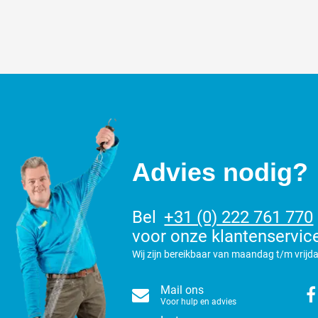
Advies nodig?
Bel
+31 (0) 222 761 770
voor onze klantenservic
Wij zijn bereikbaar van maandag t/m vrijda
Mail ons
Voor hulp en advies