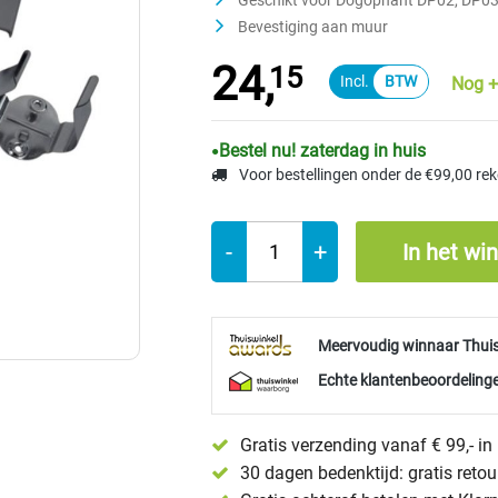
Geschikt voor Dogophant DP02, DP03
Bevestiging aan muur
24,
15
Nog +
Bestel nu! zaterdag in huis
Voor bestellingen onder de €99,00 re
-
+
In het wi
Meervoudig winnaar Thui
Echte klantenbeoordelinge
Gratis verzending vanaf € 99,- i
30 dagen bedenktijd: gratis reto