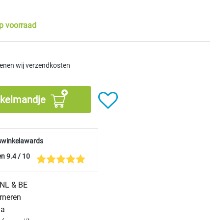
p voorraad
kenen wij verzendkosten
nkelmandje
swinkelawards
n 9.4 / 10
n NL & BE
urneren
na