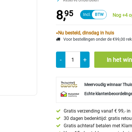
Reserve onderdelen
8,
95
Nog +4 o
Nu besteld, dinsdag in huis
Voor bestellingen onder de €99,00 re
-
+
In het wi
Meervoudig winnaar Thui
Echte klantenbeoordelinge
Gratis verzending vanaf € 99,- i
30 dagen bedenktijd: gratis reto
Gratis achteraf betalen met Klar