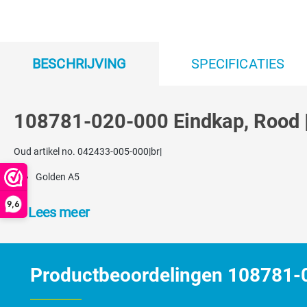
BESCHRIJVING
SPECIFICATIES
108781-020-000 Eindkap, Rood |
Oud artikel no. 042433-005-000|br|
Golden A5
9,6
Lees meer
Productbeoordelingen 108781-0