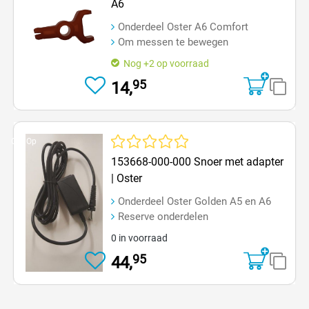
A6
Onderdeel Oster A6 Comfort
Om messen te bewegen
Nog +2 op voorraad
95
14,
Op=Op
Gemiddelde waardering van 0 van 5 sterren
153668-000-000 Snoer met adapter
| Oster
Onderdeel Oster Golden A5 en A6
Reserve onderdelen
0 in voorraad
95
44,