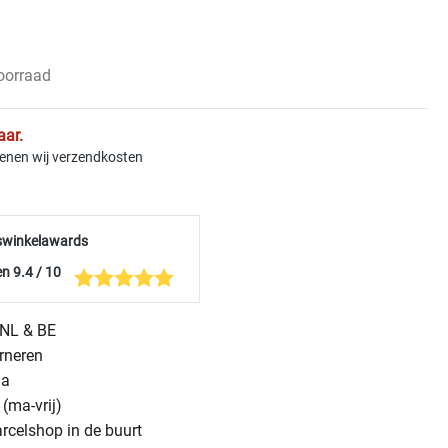
voorraad
aar.
kenen wij verzendkosten
swinkelawards
n 9.4 / 10
n NL & BE
urneren
na
(ma-vrij)
arcelshop in de buurt