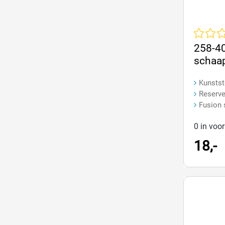
Gemiddeld
258-4
schaap
Kunstst
Reserve
Fusion
0 in voo
18,-
Op=Op