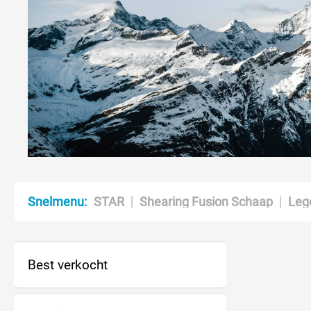
STAR
Shearing Fusion Schaap
Leg
Snelmenu: