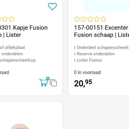
e waardering van 0 van 5 sterren
Gemiddelde waardering van 0 v
0301 Kapje Fusion
157-00151 Excenter
 | Lister
Fusion schaap | List
of afdekplaat
Onderdeel schapenscheer
 onderdelen
Reserve onderdelen
 schapenscheerkop
Lister Fusion
rraad
0 in voorraad
95
20,