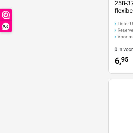
Gemiddeld
258-3
flexibe
Lister 
9,6
Reserve
Voor m
0 in voo
95
6,