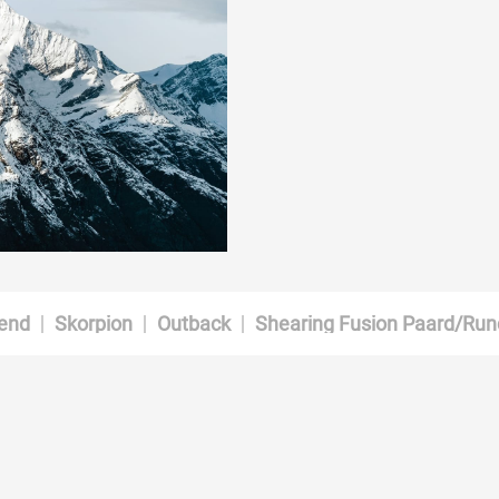
end
Skorpion
Outback
Shearing Fusion Paard/Run