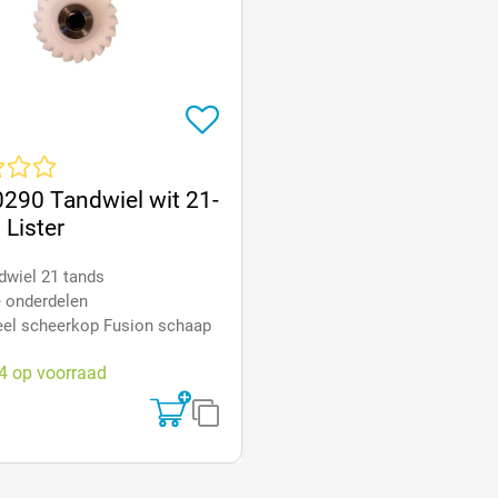
e waardering van 0 van 5 sterren
290 Tandwiel wit 21-
 Lister
dwiel 21 tands
 onderdelen
el scheerkop Fusion schaap
4 op voorraad