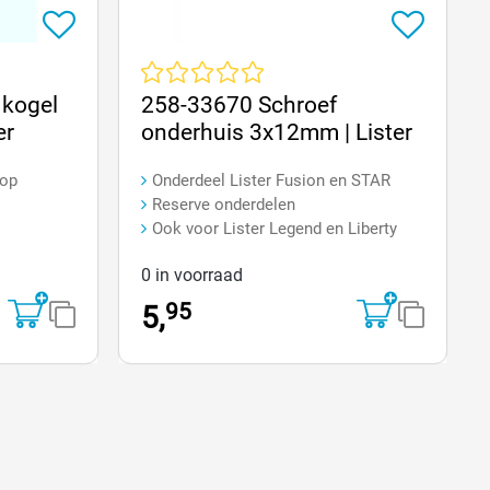
an 5 sterren
Gemiddelde waardering van 0 van 5 sterren
 kogel
258-33670 Schroef
er
onderhuis 3x12mm | Lister
kop
Onderdeel Lister Fusion en STAR
Reserve onderdelen
Ook voor Lister Legend en Liberty
0 in voorraad
95
5,