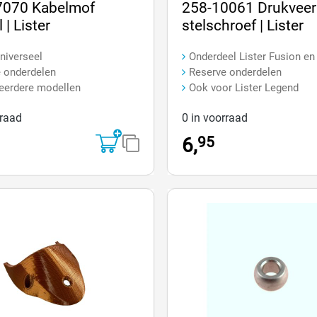
e waardering van 0 van 5 sterren
Gemiddelde waardering van 0 v
7070 Kabelmof
258-10061 Drukveer
l | Lister
stelschroef | Lister
Universeel
Onderdeel Lister Fusion e
 onderdelen
Reserve onderdelen
eerdere modellen
Ook voor Lister Legend
rraad
0 in voorraad
95
6,
Op=Op