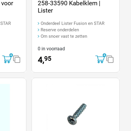
an 5 sterren
Gemiddelde waardering van 0 van 5 sterren
 voor
258-33590 Kabelklem |
Lister
n STAR
Onderdeel Lister Fusion en STAR
Reserve onderdelen
Om snoer vast te zetten
0 in voorraad
95
4,
Op=Op