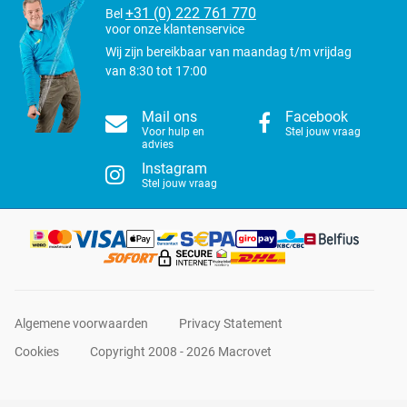
+31 (0) 222 761 770
Bel
voor onze klantenservice
Wij zijn bereikbaar van maandag t/m vrijdag
van 8:30 tot 17:00
Mail ons
Facebook
Voor hulp en
Stel jouw vraag
advies
Instagram
Stel jouw vraag
Algemene voorwaarden
Privacy Statement
Cookies
Copyright 2008 - 2026 Macrovet