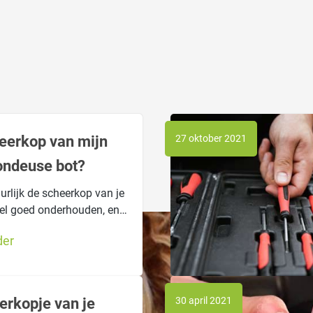
heerkop van mijn
27 oktober 2021
ondeuse bot?
urlijk de scheerkop van je
el goed onderhouden, en
eolied. Maar toch lijkt het
der
eerkop bot is. Maar wat
enlijk de symptomen van
heerkop en en wat kun je
et zo'n bot ding?
erkopje van je
30 april 2021