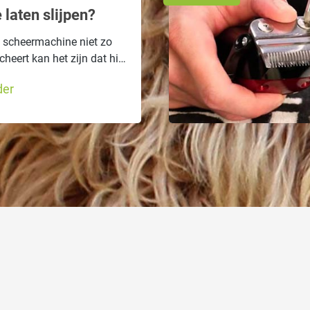
 laten slijpen?
scheermachine niet zo
heert kan het zijn dat hij
 en wanneer u uw
der
moet laten slijpen leest u