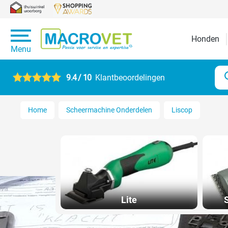
Honden
Menu
9.4 / 10
Klantbeoordelingen
Home
Scheermachine Onderdelen
Liscop
Lite