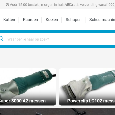
Vóór 15:00 besteld, morgen in huis*
Gratis verzending vanaf €99,
Katten
Paarden
Koeien
Schapen
Scheermachin
Super 3000 A2 messen
Powerclip LC102 mess