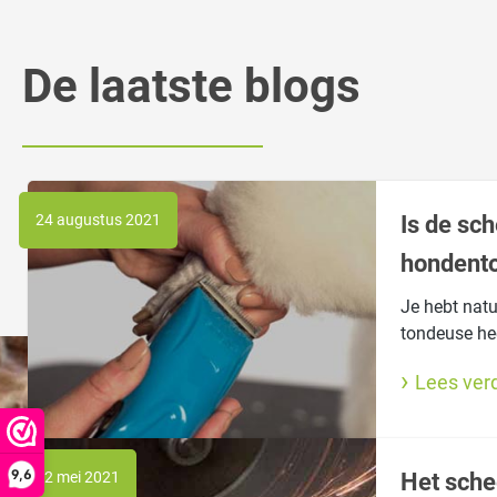
De laatste blogs
24 augustus 2021
Is de sc
hondent
Je hebt natu
tondeuse he
regelmatig g
Lees ver
alsof de sch
zijn nu eig
een botte sc
verder nog m
9,6
12 mei 2021
Het sche