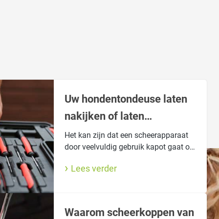
Uw hondentondeuse laten
nakijken of laten
repareren?
Het kan zijn dat een scheerapparaat
door veelvuldig gebruik kapot gaat of
het niet meer doet. Dat is vervelend.
Lees verder
Maar wij kunnen hem voor u nakijken
of repareren.
Waarom scheerkoppen van