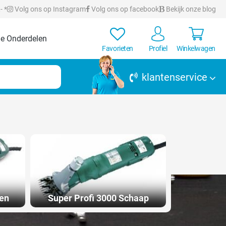
- *
Volg ons op Instagram
Volg ons op facebook
Bekijk onze blog
e Onderdelen
Favorieten
Profiel
Winkelwagen
klantenservice
en
Super Profi 3000 Schaap