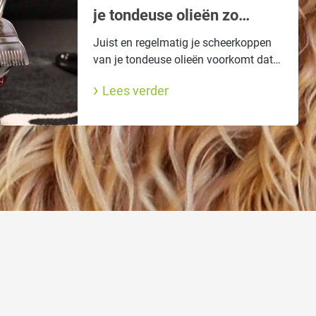
je tondeuse olieën zo
belangrijk is!
Juist en regelmatig je scheerkoppen
van je tondeuse olieën voorkomt dat
ze te snel bot, over hit of roestig
Lees verder
raken. Lees hier hoe je het moet doen.