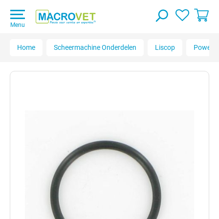
Menu
Home
Scheermachine Onderdelen
Liscop
Powercl