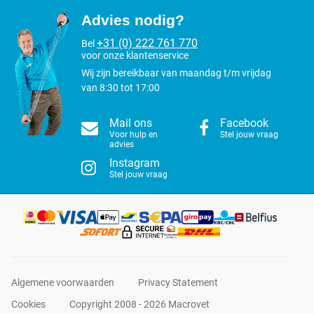
Advies nodig?
+31 (0) 222 761 770
Bel
voor onze klantenservice
Wij zijn bereikbaar van maandag t/m vrijdag
van 8:30 tot 17:00
Mail ons
Facebook
Voor hulp en
Stel jouw vraag
advies
Instagram
Stel jouw vraag
Algemene voorwaarden
Privacy Statement
Cookies
Copyright 2008 - 2026 Macrovet