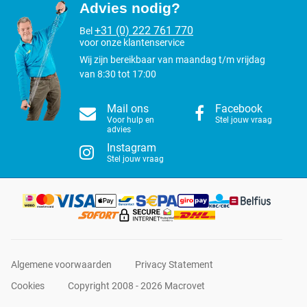
Advies nodig?
+31 (0) 222 761 770
Bel
voor onze klantenservice
Wij zijn bereikbaar van maandag t/m vrijdag
van 8:30 tot 17:00
Mail ons
Facebook
Voor hulp en
Stel jouw vraag
advies
Instagram
Stel jouw vraag
Algemene voorwaarden
Privacy Statement
Cookies
Copyright 2008 - 2026 Macrovet