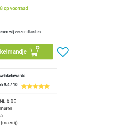
8 op voorraad
kenen wij verzendkosten
nkelmandje
swinkelawards
n 9.4 / 10
n NL & BE
urneren
na
(ma-vrij)