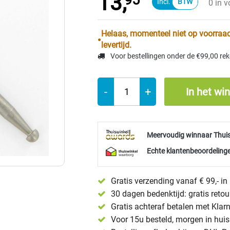
13,
95
0 in 
Helaas, momenteel niet op voorraad
levertijd.
Voor bestellingen onder de €99,00 re
-
+
In het wi
Meervoudig winnaar Thui
Echte klantenbeoordelinge
Gratis verzending vanaf € 99,- i
30 dagen bedenktijd: gratis reto
Gratis achteraf betalen met Klar
Voor 15u besteld, morgen in huis 