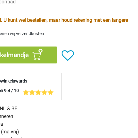
voorraad
. U kunt wel bestellen, maar houd rekening met een langere
kenen wij verzendkosten
nkelmandje
swinkelawards
n 9.4 / 10
n NL & BE
urneren
na
(ma-vrij)