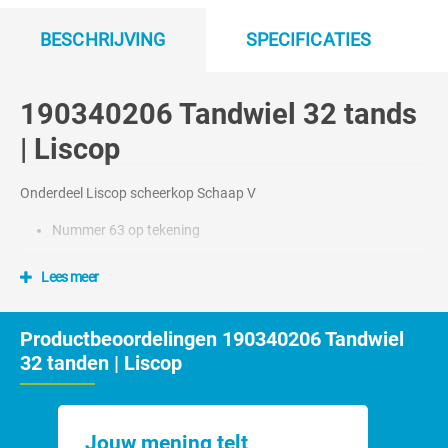
BESCHRIJVING
SPECIFICATIES
190340206 Tandwiel 32 tands
| Liscop
Onderdeel Liscop scheerkop Schaap V
Nummer 63 op tekening
Lees meer
Productbeoordelingen 190340206 Tandwiel
32 tanden | Liscop
Jouw mening telt