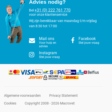
Advies nodig?
+31 (0) 222 761 770
Bel
voor onze klantenservice
Wij zijn bereikbaar van maandag t/m vrijdag
van 8:30 tot 17:00
Mail ons
Facebook
Voor hulp en
Stel jouw vraag
advies
Instagram
Stel jouw vraag
Algemene voorwaarden
Privacy Statement
Cookies
Copyright 2008 - 2026 Macrovet