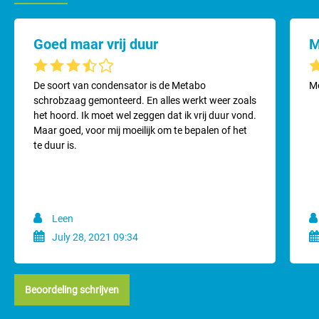
Goed maar vrij duur
M
Gemiddelde waardering van 3.8 van 5 sterren
Ge
De soort van condensator is de Metabo
Mo
schrobzaag gemonteerd. En alles werkt weer zoals
het hoord. Ik moet wel zeggen dat ik vrij duur vond.
Maar goed, voor mij moeilijk om te bepalen of het
te duur is.
Leen
July 28, 2021 09:34
Beoordeling schrijven