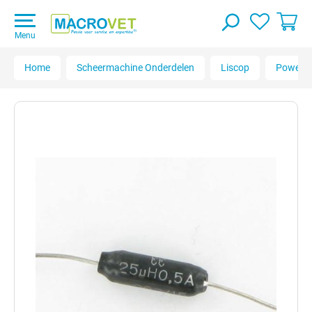
Menu
Home
Scheermachine Onderdelen
Liscop
Powercl