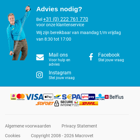
Advies nodig?
+31 (0) 222 761 770
Bel
voor onze klantenservice
Wij zijn bereikbaar van maandag t/m vrijdag
van 8:30 tot 17:00
Mail ons
Facebook
Voor hulp en
Stel jouw vraag
advies
Instagram
Stel jouw vraag
Algemene voorwaarden
Privacy Statement
Cookies
Copyright 2008 - 2026 Macrovet