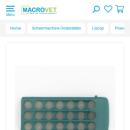
Menu
Home
Scheermachine Onderdelen
Liscop
Powercl