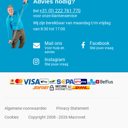
Advies nodig?
+31 (0) 222 761 770
Bel
voor onze klantenservice
Wij zijn bereikbaar van maandag t/m vrijdag
van 8:30 tot 17:00
Mail ons
Facebook
Voor hulp en
Stel jouw vraag
advies
Instagram
Stel jouw vraag
Algemene voorwaarden
Privacy Statement
Cookies
Copyright 2008 - 2026 Macrovet