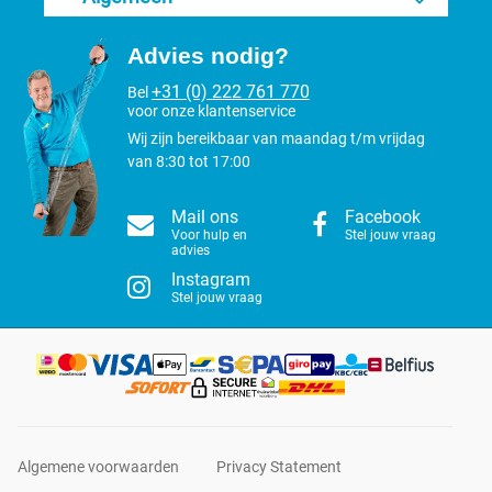
Advies nodig?
+31 (0) 222 761 770
Bel
voor onze klantenservice
Wij zijn bereikbaar van maandag t/m vrijdag
van 8:30 tot 17:00
Mail ons
Facebook
Voor hulp en
Stel jouw vraag
advies
Instagram
Stel jouw vraag
Algemene voorwaarden
Privacy Statement