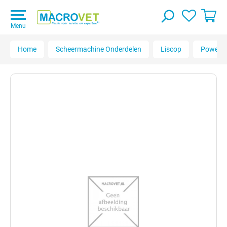
Menu
Home
Scheermachine Onderdelen
Liscop
Powercl