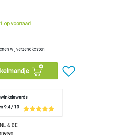
1 op voorraad
kenen wij verzendkosten
nkelmandje
swinkelawards
n 9.4 / 10
n NL & BE
urneren