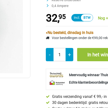
Reserve onderdelen
0,4 Ampere
32,
95
Nog +
Nu besteld, dinsdag in huis
Voor bestellingen onder de €99,00 re
-
+
In het wi
Meervoudig winnaar Thui
Echte klantenbeoordelinge
Gratis verzending vanaf € 99,- i
30 dagen bedenktijd: gratis reto