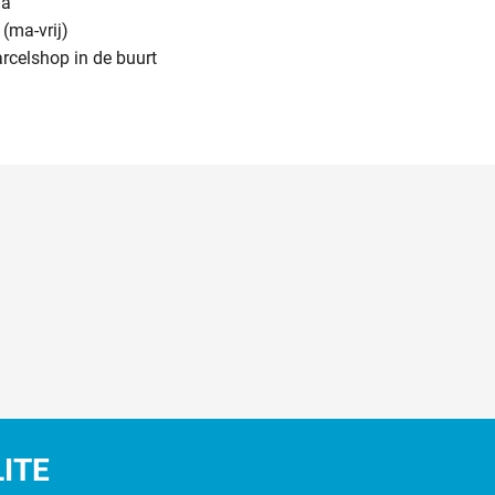
na
(ma-vrij)
arcelshop in de buurt
LITE