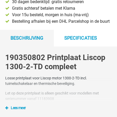
30 dagen bedenktijd: gratis retourneren
Gratis achteraf betalen met Klarna
Voor 15u besteld, morgen in huis (ma-vrij)
Bestelling afhalen bij een DHL Parcelshop in de buurt
BESCHRIJVING
SPECIFICATIES
190350802 Printplaat Liscop
1300-2-TD compleet
Losse printplaat voor Liscop motor 1300-2-TD incl.
tuimelschakelaar en thermische beveiliging.
Let op deze printplaat is alleen geschikt voor modellen met
serienummer vanaf 11183908
Lees meer
Nummer 221 op tekening