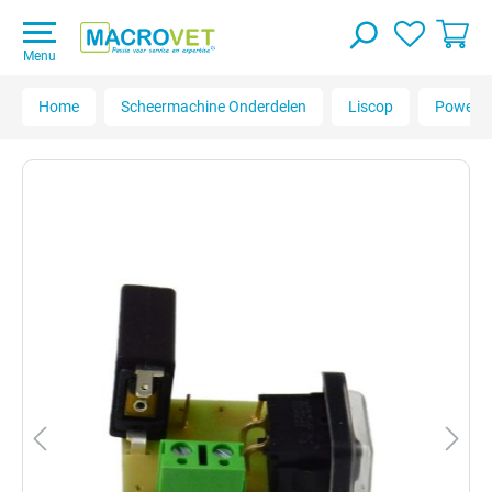
Menu
Home
Scheermachine Onderdelen
Liscop
Powercl