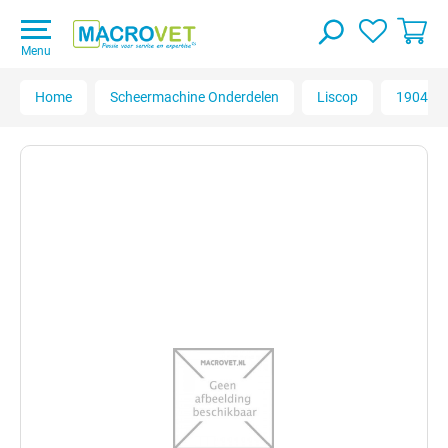
Menu
Home
Scheermachine Onderdelen
Liscop
19040120