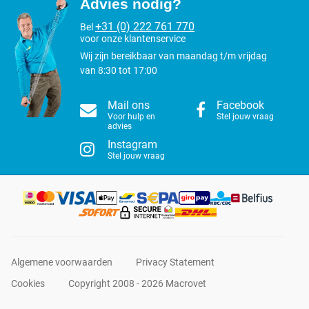
Advies nodig?
+31 (0) 222 761 770
Bel
voor onze klantenservice
Wij zijn bereikbaar van maandag t/m vrijdag
van 8:30 tot 17:00
Mail ons
Facebook
Voor hulp en
Stel jouw vraag
advies
Instagram
Stel jouw vraag
Algemene voorwaarden
Privacy Statement
Cookies
Copyright 2008 - 2026 Macrovet