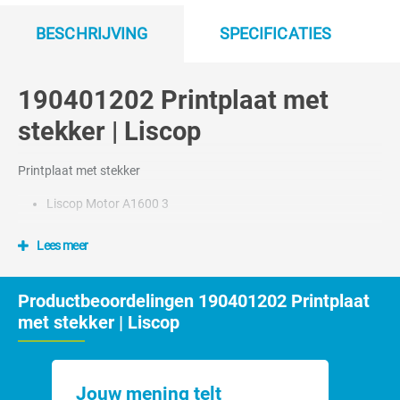
BESCHRIJVING
SPECIFICATIES
190401202 Printplaat met
stekker | Liscop
Printplaat met stekker
Liscop Motor A1600 3
Lees meer
Productbeoordelingen 190401202 Printplaat
met stekker | Liscop
Jouw mening telt