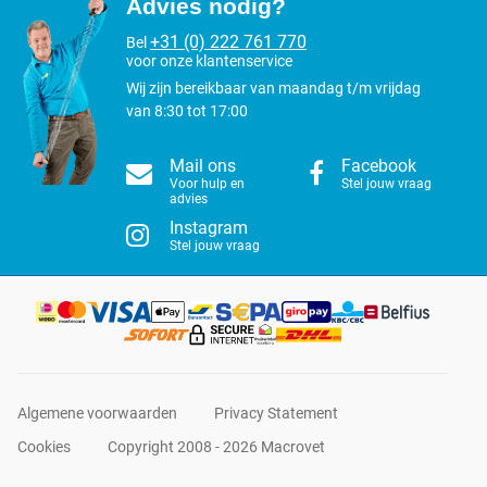
Advies nodig?
+31 (0) 222 761 770
Bel
voor onze klantenservice
Wij zijn bereikbaar van maandag t/m vrijdag
van 8:30 tot 17:00
Mail ons
Facebook
Voor hulp en
Stel jouw vraag
advies
Instagram
Stel jouw vraag
Algemene voorwaarden
Privacy Statement
Cookies
Copyright 2008 - 2026 Macrovet