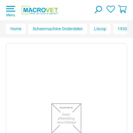
Menu
Home
Scheermachine Onderdelen
Liscop
1930006