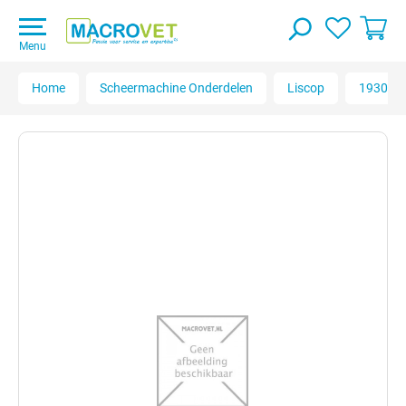
Menu
Home
Scheermachine Onderdelen
Liscop
1930301