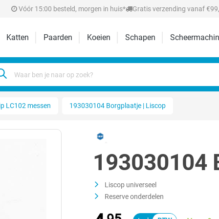
Vóór 15:00 besteld, morgen in huis*
Gratis verzending vanaf €99,
Katten
Paarden
Koeien
Schapen
Scheermachin
ip LC102 messen
193030104 Borgplaatje | Liscop
193030104 B
Liscop universeel
Reserve onderdelen