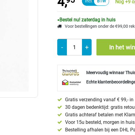
4,
95
Nog +9 o
Bestel nu! zaterdag in huis
Voor bestellingen onder de €99,00 re
-
+
In het wi
Meervoudig winnaar Thui
Echte klantenbeoordelinge
Gratis verzending vanaf € 99,- i
30 dagen bedenktijd: gratis reto
Gratis achteraf betalen met Klar
Voor 15u besteld, morgen in huis 
Bestelling afhalen bij een DHL P