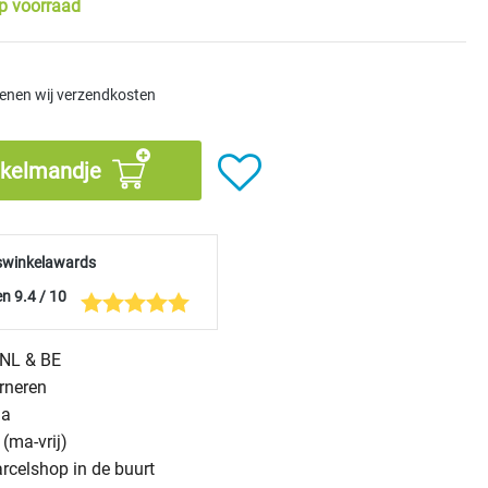
p voorraad
kenen wij verzendkosten
nkelmandje
swinkelawards
n 9.4 / 10
n NL & BE
urneren
na
(ma-vrij)
arcelshop in de buurt