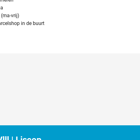
na
(ma-vrij)
arcelshop in de buurt
ll | Liscop