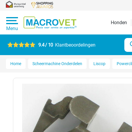
Honden
Menu
9.4 / 10
Klantbeoordelingen
Home
Scheermachine Onderdelen
Liscop
Powercl