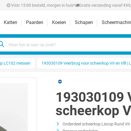
Vóór 15:00 besteld, morgen in huis*
Gratis verzending vanaf €99,
Katten
Paarden
Koeien
Schapen
Scheermachin
ip LC102 messen
193030109 Veerbrug voor scheerkop VII en Vlll | 
193030109 
scheerkop VI
Onderdeel scheerkop Liscop Rund VII e