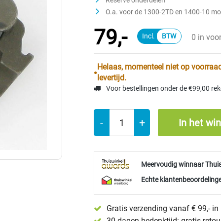
Reserve onderdelen
O.a. voor de 1300-2TD en 1400-10 mo
79,-
0 in voo
Helaas, momenteel niet op voorraad
levertijd.
Voor bestellingen onder de €99,00 re
-
+
In het wi
Meervoudig winnaar Thui
Echte klantenbeoordelinge
Gratis verzending vanaf € 99,- i
30 dagen bedenktijd: gratis reto