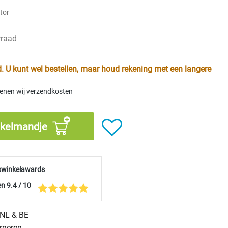
tor
rraad
. U kunt wel bestellen, maar houd rekening met een langere
kenen wij verzendkosten
nkelmandje
swinkelawards
n 9.4 / 10
n NL & BE
urneren