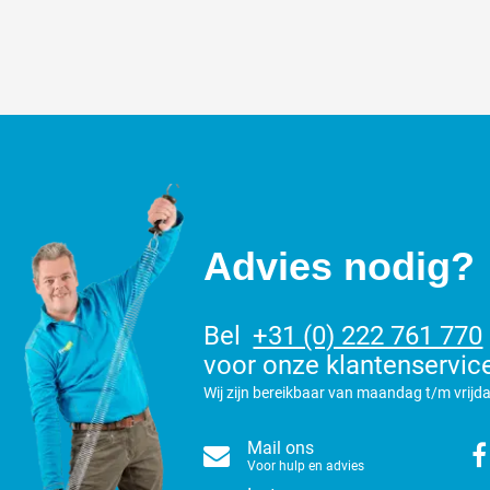
Advies nodig?
Bel
+31 (0) 222 761 770
voor onze klantenservic
Wij zijn bereikbaar van maandag t/m vrijda
Mail ons
Voor hulp en advies